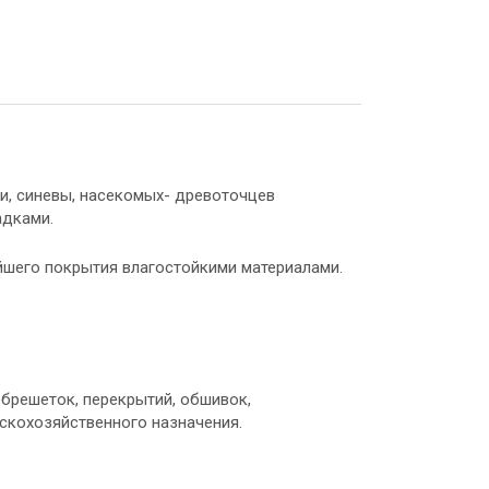
ни, синевы, насекомых- древоточцев
адками.
йшего покрытия влагостойкими материалами.
обрешеток, перекрытий, обшивок,
ьскохозяйственного назначения.