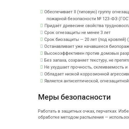
Обеспечивает II (типовую) группу огнеза
пожарной безопасности № 123-ФЗ (ГОСТ
Придаёт древесине свойства трудновосп
Срок огнезащиты не менее 3 лет
Срок биозащиты — 20 лет (под кровлей) (I-
Останавливает уже начавшееся биопора
Высокоэффективен против домовых раз
Без запаха, сохраняет текстуру, не преп
Не ухудшает прочность, склеиваемость 
Обладает низкой коррозионной агрессив
Является антисептической, огнезащитно
Меры безопасности
Работать в защитных очках, перчатках. Изб
обработке методом распыления — использов