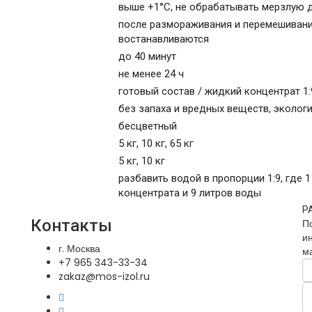
выше +1°C, не обрабатывать мерзлую 
после размораживания и перемешиван
востанавливаются
до 40 минут
не менее 24 ч
готовый состав / жидкий концентрат 1:
без запаха и вредных веществ, эколог
бесцветный
5 кг, 10 кг, 65 кг
5 кг, 10 кг
разбавить водой в пропорции 1:9, где 
концентрата и 9 литров воды
Р
Контакты
П
и
г. Москва
м
+7 965 343-33-34
zakaz@mos-izol.ru