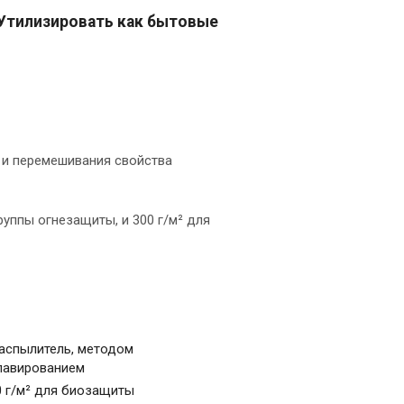
 Утилизировать как бытовые
 и перемешивания свойства
руппы огнезащиты, и 300 г/м² для
распылитель, методом
лавированием
00 г/м² для биозащиты