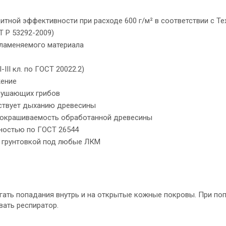
щитной эффективности при расходе 600 г/м² в соответствии с Т
 Р 53292-2009)
ламеняемого материала
III кл. по ГОСТ 20022.2)
жение
рушающих грибов
ятствует дыханию древесины
и окрашиваемость обработанной древесины
ностью по ГОСТ 26544
й грунтовкой под любые ЛКМ
егать попадания внутрь и на открытые кожные покровы. При поп
ать респиратор.