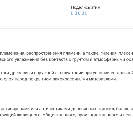
Поделись этим
ламенения, распространения пламени, а также, гниения, плесе
еского увлажнения без контакта с грунтом и атмосферными ос
отки древесины наружной эксплуатации при условии ее дальне
го слоя перед покрытием лакокрасочными материалами.
антипиренами или антисептиками деревянных стропил, балок, 
струкций жилищного, общественного, производственного и сел