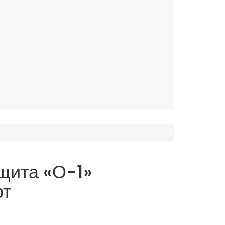
щита «О-1»
рт