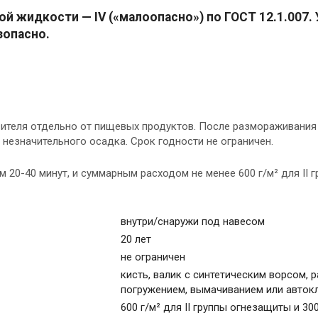
й жидкости — IV («малоопасно») по ГОСТ 12.1.007.
зопасно.
вителя отдельно от пищевых продуктов. После размораживания
незначительного осадка. Срок годности не ограничен.
 20-40 минут, и суммарным расходом не менее 600 г/м² для II г
внутри/снаружи под навесом
20 лет
не ограничен
кисть, валик с синтетическим ворсом, 
погружением, вымачиванием или авток
600 г/м² для II группы огнезащиты и 3