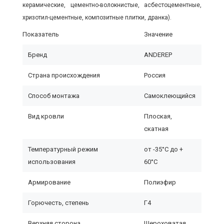
керамические, цементно-волокнистые, асбестоцементные,
хризотил-цементные, композитные плитки, дранка).
Показатель
Значение
Бренд
ANDEREP
Страна происхождения
Россия
Способ монтажа
Самоклеющийся
Вид кровли
Плоская,
скатная
Температурный режим
от -35°C до +
использования
60°C
Армирование
Полиэфир
Горючесть, степень
Г4
Верхняя сторона
Шероховатая,