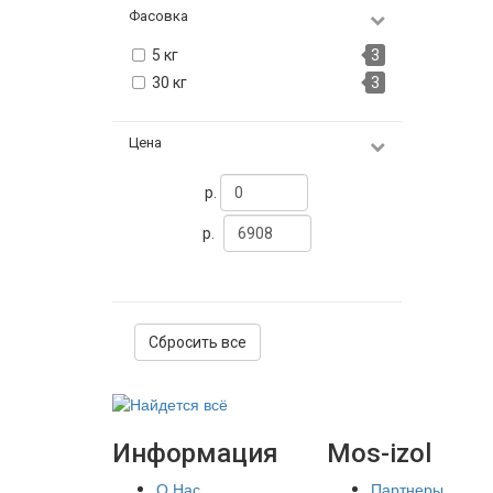
Фасовка
5 кг
3
30 кг
3
Цена
р.
р.
Сбросить все
Информация
Mos-izol
О Нас
Партнеры