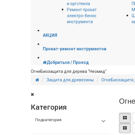
и оргстекла
П
Ремонт прокат
М
электро-бензо
Ш
инструмента
к
АКЦИЯ
Прокат-ремонт инструментов
Добраться / Проезд
ОгнеБиозащита для дерева "Неомид"
Защита для древесины
ОгнеБиозащита 
Огне
Категория
Подкатегория