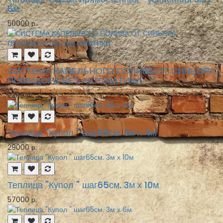
6м
50000 р.
СИСТЕМА КАПЕЛЬНОГО ПОЛИВА ОТ СИНЬОРА
ПОМИДОРА БЕЗ АВТОМАТИКИ
2200 р.
Теплица "Купол " шаг65см. 3м х 4м
29000 р.
Теплица "Купол " шаг65см. 3м х 10м
57000 р.