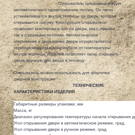
Открыватель предназначен для
автоматического проветривания теплиц. Он легко
устанавливается внутри теплицы на дверь, которая
открывается наружу. Конструкция открывателя
позволяет монтировать его на двери, как с левыми,
так и с правыми петлями. Автоматическое
открывание и закрывание двери осуществляется
термоцилиндром в зависимости от температуры
внутри теплицы. Изделие позволяет легко открывать
дверь вручную для входа в теплицу.
Открыватель можно использовать для форточек
дверной конструкции.
ТЕХНИЧЕСКИЕ
ХАРАКТЕРИСТИКИ ИЗДЕЛИЯ
Габаритные размеры упаковки, мм
Масса, кг
Диапазон регулирования температуры начала открывания дв
Угол открывания двери в автоматическом режиме, град.
Угол открывания двери в ручном режиме, град.