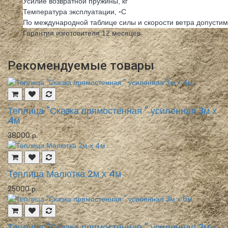
Усилие возвратной пружины, кг
Температура эксплуатации, ◦С
По международной таблице силы и скорости ветра допустим
Гарантия изготовителя 12 месяцев.
Рекомендуемые товары
Теплица "Сказка прямостенная " усиленная 3м х
4м
38000 р.
Теплица Малютка 2м х 4м
25000 р.
Теплица "Сказка прямостенная " усиленная 3м х