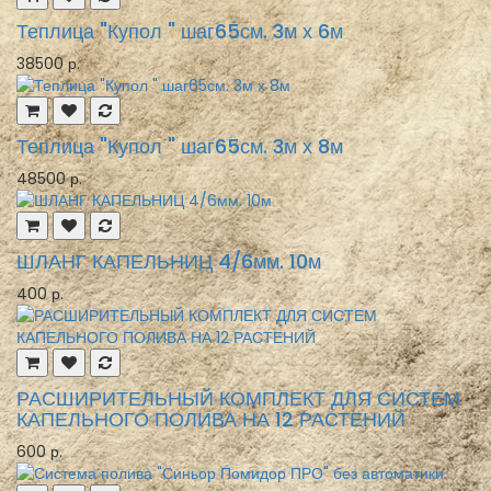
Теплица "Купол " шаг65см. 3м х 6м
38500 р.
Теплица "Купол " шаг65см. 3м х 8м
48500 р.
ШЛАНГ КАПЕЛЬНИЦ 4/6мм. 10м
400 р.
РАСШИРИТЕЛЬНЫЙ КОМПЛЕКТ ДЛЯ СИСТЕМ
КАПЕЛЬНОГО ПОЛИВА НА 12 РАСТЕНИЙ
600 р.