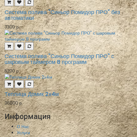
Система полива "Синьор Помидор ПРО" без
автоматики
3300 р.
Система полива "Синьор Помидор ПРО" с
шаровым таймером 8 программ
5200 р.
Теплица Домик 2х4м
36000 р.
Информация
О Нас
Услуги