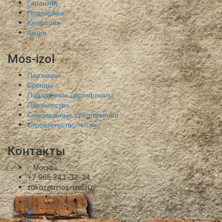
Гарантия
Поддержка
Категория
Акции
Mos-izol
Партнеры
Бренды
Подарочные сертификаты
Партнерство
Специальные предложения
Строительство теплиц
Контакты
г. Москва
+7 965 343-33-34
zakaz@mos-izol.ru