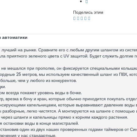
Поделись этим
з автоматики
лучший на рынке. Сравните его с любым другим шлангом из систе
ала приятного зеленого цвета с UV защитой. Будет служить долгие 
 не мешался при прополке, он фиксируется специальными колышкам
ордные 25 метров, мы используем качественный шланг из ПВХ, кот
больше, чем у любого из конкурентов.
ки.
м всегда покажет уровень воды в бочке.
, врезка в бочу и кран, которые обычно приходится покупать отдел
нсирующими капельницами, которые выравнивают давление воды в
 разборные, легко чистятся. А монтируются на шланге с помощью 
через шланги и капельницы прямо к корням каждого растения.
 остановки воды в конце магистралей.
становив один из двух наших проверенных годами таймеров от Син
лючения у нас стандартные.