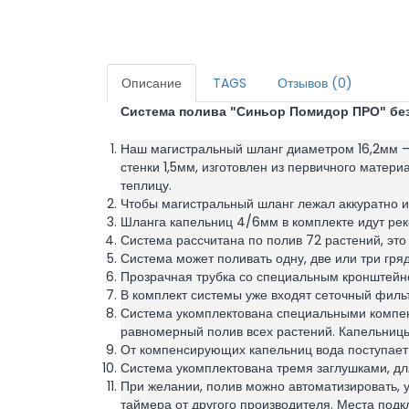
Описание
TAGS
Отзывов (0)
Система полива "Синьор Помидор ПРО" бе
Наш магистральный шланг диаметром 16,2мм – 
стенки 1,5мм, изготовлен из первичного матери
теплицу.
Чтобы магистральный шланг лежал аккуратно и
Шланга капельниц 4/6мм в комплекте идут рек
Система рассчитана по полив 72 растений, это 
Система может поливать одну, две или три гряд
Прозрачная трубка со специальным кронштейно
В комплект системы уже входят сеточный фильтр
Система укомплектована специальными компе
равномерный полив всех растений. Капельницы
От компенсирующих капельниц вода поступает 
Система укомплектована тремя заглушками, для
При желании, полив можно автоматизировать, у
таймера от другого производителя. Места подк